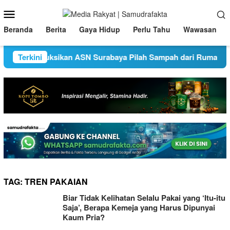
Loncat
Menu
ke
Mobile
konten
Beranda
Berita
Gaya Hidup
Perlu Tahu
Wawasan
ta Eri Instruksikan ASN Surabaya Pilah Sampah dari Rumah
Terkini
TAG:
TREN PAKAIAN
Biar Tidak Kelihatan Selalu Pakai yang ‘Itu-itu
Saja’, Berapa Kemeja yang Harus Dipunyai
Kaum Pria?