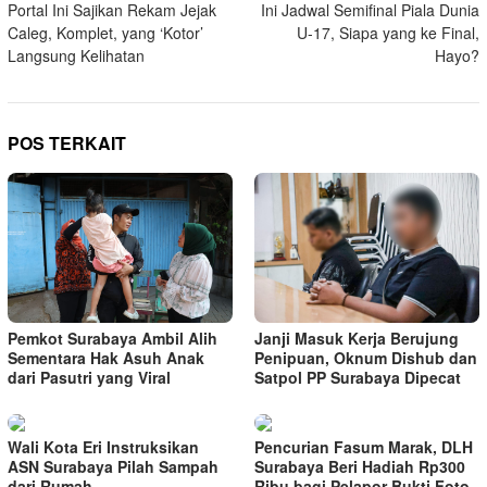
Portal Ini Sajikan Rekam Jejak
Ini Jadwal Semifinal Piala Dunia
pos
Caleg, Komplet, yang ‘Kotor’
U-17, Siapa yang ke Final,
Langsung Kelihatan
Hayo?
POS TERKAIT
Pemkot Surabaya Ambil Alih
Janji Masuk Kerja Berujung
Sementara Hak Asuh Anak
Penipuan, Oknum Dishub dan
dari Pasutri yang Viral
Satpol PP Surabaya Dipecat
Wali Kota Eri Instruksikan
Pencurian Fasum Marak, DLH
ASN Surabaya Pilah Sampah
Surabaya Beri Hadiah Rp300
dari Rumah
Ribu bagi Pelapor Bukti Foto