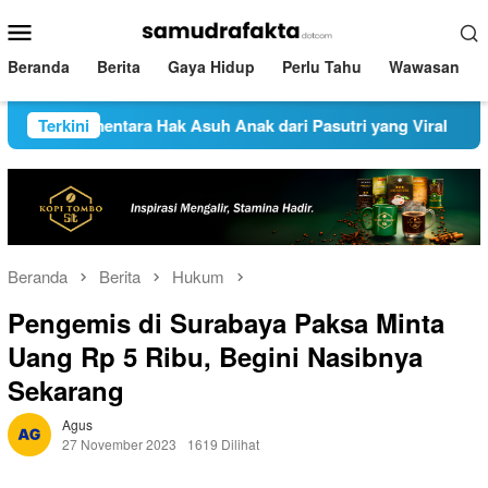
Loncat
Menu
ke
Mobile
konten
Beranda
Berita
Gaya Hidup
Perlu Tahu
Wawasan
 Sementara Hak Asuh Anak dari Pasutri yang Viral
Terkini
Pemp
Beranda
Berita
Hukum
Pengemis di Surabaya Paksa Minta
Uang Rp 5 Ribu, Begini Nasibnya
Sekarang
Agus
27 November 2023
1619 Dilihat