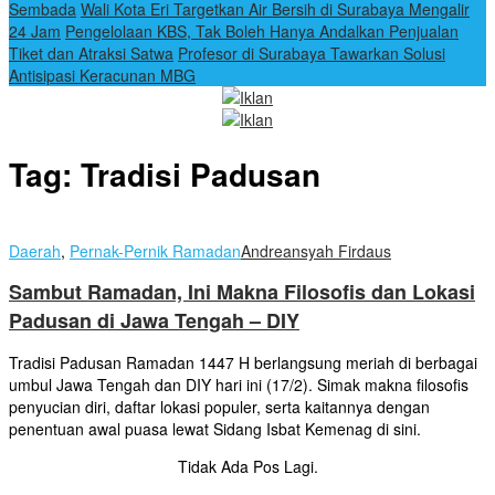
Sembada
Wali Kota Eri Targetkan Air Bersih di Surabaya Mengalir
24 Jam
Pengelolaan KBS, Tak Boleh Hanya Andalkan Penjualan
Tiket dan Atraksi Satwa
Profesor di Surabaya Tawarkan Solusi
Antisipasi Keracunan MBG
Tag:
Tradisi Padusan
Daerah
,
Pernak-Pernik Ramadan
Andreansyah Firdaus
Sambut Ramadan, Ini Makna Filosofis dan Lokasi
Padusan di Jawa Tengah – DIY
Tradisi Padusan Ramadan 1447 H berlangsung meriah di berbagai
umbul Jawa Tengah dan DIY hari ini (17/2). Simak makna filosofis
penyucian diri, daftar lokasi populer, serta kaitannya dengan
penentuan awal puasa lewat Sidang Isbat Kemenag di sini.
Tidak Ada Pos Lagi.