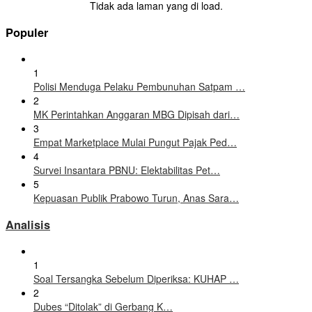
Tidak ada laman yang di load.
Populer
1
Polisi Menduga Pelaku Pembunuhan Satpam …
2
MK Perintahkan Anggaran MBG Dipisah dari…
3
Empat Marketplace Mulai Pungut Pajak Ped…
4
Survei Insantara PBNU: Elektabilitas Pet…
5
Kepuasan Publik Prabowo Turun, Anas Sara…
Analisis
1
Soal Tersangka Sebelum Diperiksa: KUHAP …
2
Dubes “Ditolak” di Gerbang K…