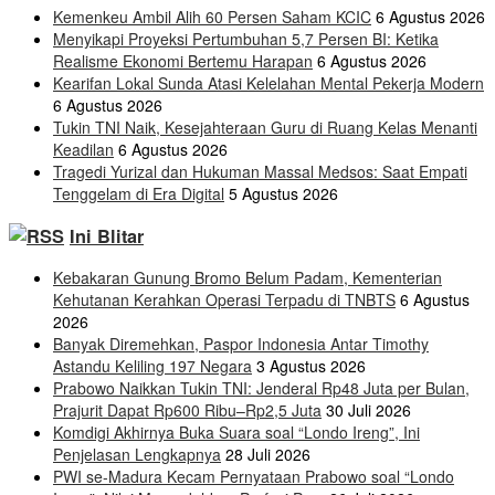
Kemenkeu Ambil Alih 60 Persen Saham KCIC
6 Agustus 2026
Menyikapi Proyeksi Pertumbuhan 5,7 Persen BI: Ketika
Realisme Ekonomi Bertemu Harapan
6 Agustus 2026
Kearifan Lokal Sunda Atasi Kelelahan Mental Pekerja Modern
6 Agustus 2026
Tukin TNI Naik, Kesejahteraan Guru di Ruang Kelas Menanti
Keadilan
6 Agustus 2026
Tragedi Yurizal dan Hukuman Massal Medsos: Saat Empati
Tenggelam di Era Digital
5 Agustus 2026
Ini Blitar
Kebakaran Gunung Bromo Belum Padam, Kementerian
Kehutanan Kerahkan Operasi Terpadu di TNBTS
6 Agustus
2026
Banyak Diremehkan, Paspor Indonesia Antar Timothy
Astandu Keliling 197 Negara
3 Agustus 2026
Prabowo Naikkan Tukin TNI: Jenderal Rp48 Juta per Bulan,
Prajurit Dapat Rp600 Ribu–Rp2,5 Juta
30 Juli 2026
Komdigi Akhirnya Buka Suara soal “Londo Ireng”, Ini
Penjelasan Lengkapnya
28 Juli 2026
PWI se-Madura Kecam Pernyataan Prabowo soal “Londo