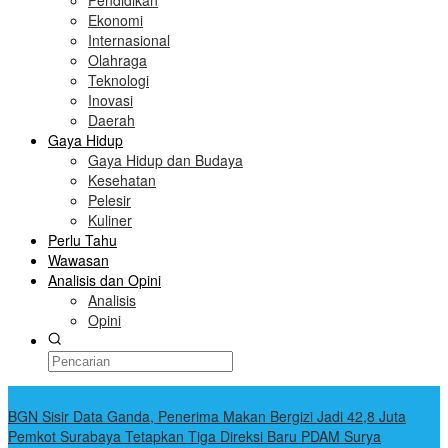
Pendidikan
Ekonomi
Internasional
Olahraga
Teknologi
Inovasi
Daerah
Gaya Hidup
Gaya Hidup dan Budaya
Kesehatan
Pelesir
Kuliner
Perlu Tahu
Wawasan
Analisis dan Opini
Analisis
Opini
Terkini
BGN Sisir Data Ganda, Penerima Makan Bergizi Jadi 42,8 Juta
Pemkot Surabaya Tetapkan Tiga Direksi Baru PDAM Surya