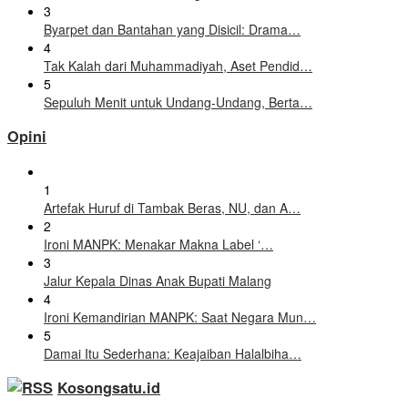
3
Byarpet dan Bantahan yang Disicil: Drama…
4
Tak Kalah dari Muhammadiyah, Aset Pendid…
5
Sepuluh Menit untuk Undang-Undang, Berta…
Opini
1
Artefak Huruf di Tambak Beras, NU, dan A…
2
Ironi MANPK: Menakar Makna Label ‘…
3
Jalur Kepala Dinas Anak Bupati Malang
4
Ironi Kemandirian MANPK: Saat Negara Mun…
5
Damai Itu Sederhana: Keajaiban Halalbiha…
Kosongsatu.id