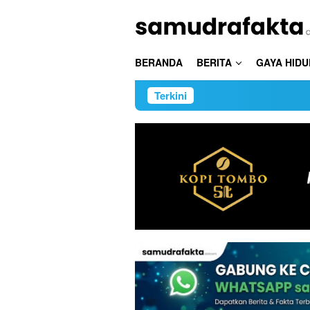
Loncat
ke
konten
BERANDA
BERITA
GAYA HIDU
Terkini
Wamen Stella