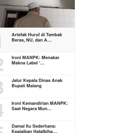
1
Artefak Huruf di Tambak
Beras, NU, dan A…
2
Ironi MANPK: Menakar
Makna Label ‘…
3
Jalur Kepala Dinas Anak
Bupati Malang
4
Ironi Kemandirian MANPK:
Saat Negara Mun…
5
Damai Itu Sederhana:
Keajaiban Halalbiha…