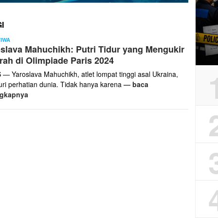
I
Edi
TIWA
slava Mahuchikh: Putri Tidur yang Mengukir
Pur
rah di Olimpiade Paris 2024
 — Yaroslava Mahuchikh, atlet lompat tinggi asal Ukraina,
ri perhatian dunia. Tidak hanya karena
— baca
ngkapnya