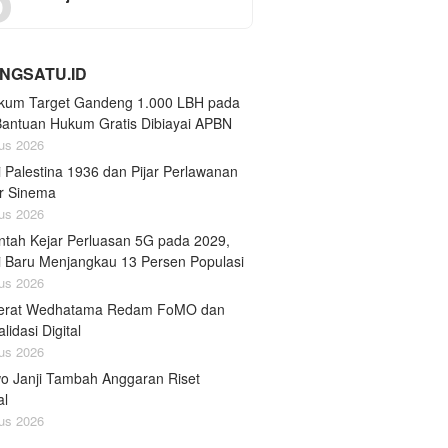
NGSATU.ID
um Target Gandeng 1.000 LBH pada
Bantuan Hukum Gratis Dibiayai APBN
us 2026
 Palestina 1936 dan Pijar Perlawanan
ar Sinema
us 2026
ntah Kejar Perluasan 5G pada 2029,
ni Baru Menjangkau 13 Persen Populasi
us 2026
erat Wedhatama Redam FoMO dan
lidasi Digital
us 2026
o Janji Tambah Anggaran Riset
al
us 2026