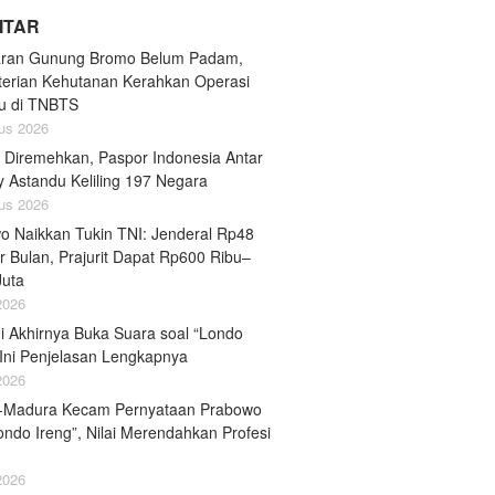
LITAR
ran Gunung Bromo Belum Padam,
erian Kehutanan Kerahkan Operasi
u di TNBTS
us 2026
 Diremehkan, Paspor Indonesia Antar
y Astandu Keliling 197 Negara
us 2026
o Naikkan Tukin TNI: Jenderal Rp48
r Bulan, Prajurit Dapat Rp600 Ribu–
Juta
 2026
i Akhirnya Buka Suara soal “Londo
 Ini Penjelasan Lengkapnya
 2026
-Madura Kecam Pernyataan Prabowo
ondo Ireng”, Nilai Merendahkan Profesi
 2026