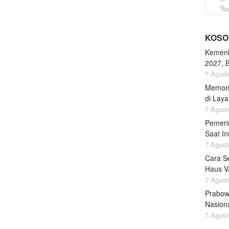
KOSO
Kemenk
2027, 
7 Agust
Memori
di Lay
7 Agust
Pemeri
Saat I
7 Agust
Cara S
Haus Va
7 Agust
Prabow
Nasion
7 Agust