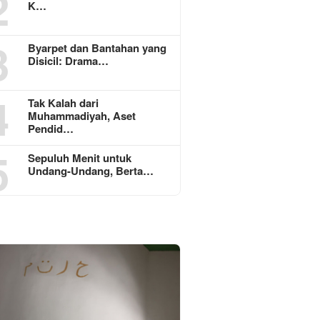
2
K…
3
Byarpet dan Bantahan yang
Disicil: Drama…
4
Tak Kalah dari
Muhammadiyah, Aset
Pendid…
5
Sepuluh Menit untuk
Undang-Undang, Berta…